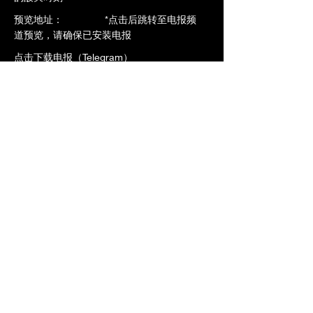
​预览地址： *点击后跳转至电报频
道预览，请确保已安装电报
点击下载电报（Telegram）
点击预览-->
https://t.me/ntrdb6/2234
加入VIP立即观看全片
上一个
下一个
橄榄社区
www.ntrdb.org
©2024 橄榄社区 版權所有。华语圈第一绿帽汉化平台