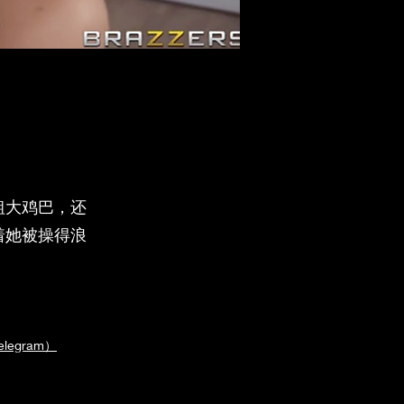
粗大鸡巴，还
着她被操得浪
egram）