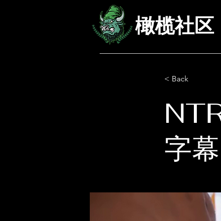
橄榄社区
< Back
NT
字幕