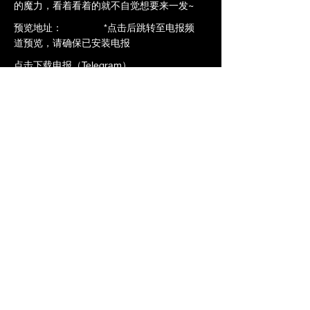
的魔力，看着看着的就不自觉想要来一发~
​预览地址： *点击后跳转至电报频
道预览，请确保已安装电报
点击下载电报（Telegram）
点击预览-->
https://t.me/ntrdb6/1869
加入VIP立即观看全片
上一个
下一个
橄榄社区
www.ntrdb.org