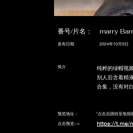
番号/片名：
marry Bar
发布日期
2024年10月9日
简介
纯粹的绿帽视
别人后含着精液跟
合集，没有对
​预览地址： *点击后跳转至电报频
https://t.me/
点击预览-->