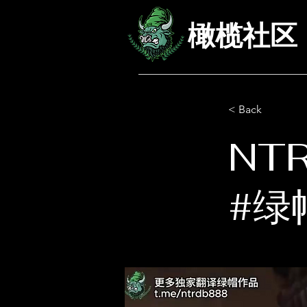
橄榄社区
< Back
NT
#绿