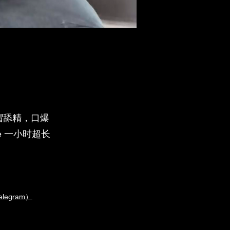
帽舔精，口爆
e 一小时超长
egram）