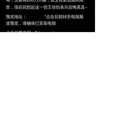
世，现在回想起这一切王佳怡表示后悔莫及~
​预览地址： *点击后跳转至电报频
道预览，请确保已安装电报
点击下载电报（Telegram）
点击预览-->
https://t.me/ntrdb6/1715
加入VIP立即观看全片
上一个
下一个
橄榄社区
www.ntrdb.org