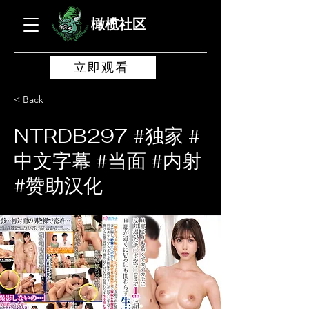
橄榄社区
立即观看
< Back
NTRDB297 #独家 #
中文字幕 #当面 #内射
#赞助汉化