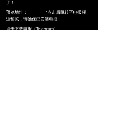
了！
​预览地址： *点击后跳转至电报频
道预览，请确保已安装电报
点击下载电报（Telegram）
点击预览-->
https://t.me/ntrdb6/1358
加入VIP立即观看全片
上一个
下一个
橄榄社区
www.ntrdb.org