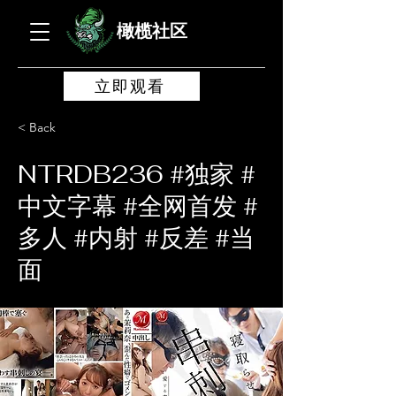
橄榄社区
立即观看
< Back
NTRDB236 #独家 #
中文字幕 #全网首发 #
多人 #内射 #反差 #当
面