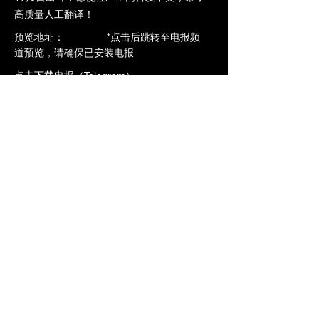
高质量人工翻译！
​预览地址： *点击后跳转至电报频
道预览，请确保已安装电报
点击下载电报（Telegram）
点击预览-->
https://t.me/ntrdb6/1278
加入VIP立即观看全片
上一个
下一个
橄榄社区
www.ntrdb.org