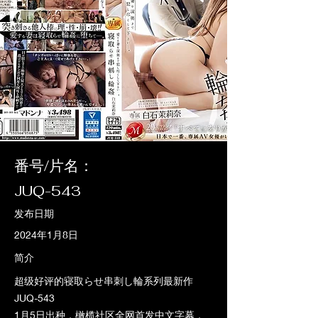
番号/片名：
JUQ-543
发布日期
2024年1月8日
简介
超级好评的寝取らせ串刺し輪系列最新作
JUQ-543
1月5日出种，橄榄社区全网首发中文字幕，