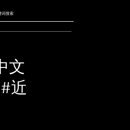
#中文
 #近