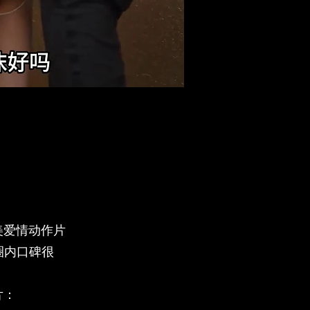
欧美爱情动作片
圈内口碑很
片：