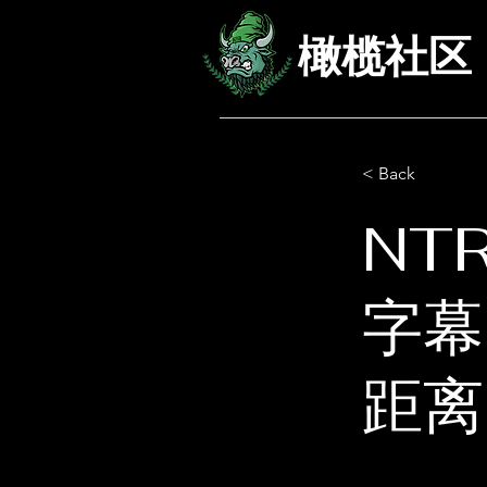
橄榄社区
< Back
NT
字幕
距离