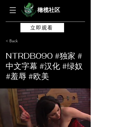
橄榄社区
立即观看
< Back
NTRDB090 #独家 #
中文字幕 #汉化 #绿奴
#羞辱 #欧美