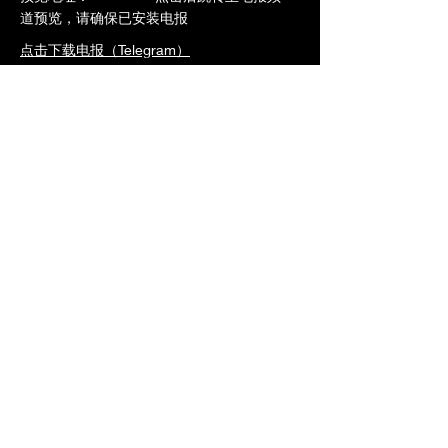
道预览，请确保已安装电报
点击下载电报（Telegram）
点击预览-->
https://t.me/ntrdb6/651
加入VIP立即观看全片
上一个
下一个
橄榄社区
www.ntrdb.org
©2024 橄榄社区 版權所有。华语圈第一绿帽汉化平台