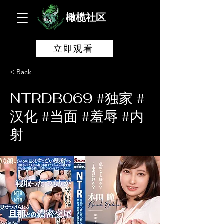
橄榄社区
立即观看
< Back
NTRDB069 #独家 #
汉化 #当面 #羞辱 #内
射