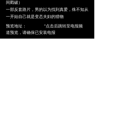
间戳破）
一部反套路片，男的以为找到真爱，殊不知从
一开始自己就是变态夫妇的猎物
​预览地址： *点击后跳转至电报频
道预览，请确保已安装电报
点击下载电报（Telegram）
点击预览-->
https://t.me/ntrdb6/526
加入VIP立即观看全片
上一个
下一个
橄榄社区