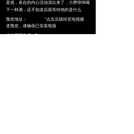
是戏，各自的内心活动演出来了，小胖悻悻喝
下一杯酒，还不知道后面等待他的是什么
​预览地址： *点击后跳转至电报频
道预览，请确保已安装电报
点击下载电报（Telegram）
点击预览-->
https://t.me/ntrdb6/363
加入VIP立即观看全片
上一个
下一个
橄榄社区
www.ntrdb.org